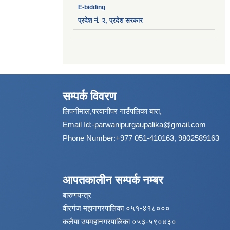
E-bidding
प्रदेश नं. २, प्रदेश सरकार
सम्पर्क विवरण
लिपनीमाल,परवानीपर गाउँपलिका बारा,
Email Id:
-parwanipurgaupalika@gmail.com
Phone Number:+977 051-410163, 9802589163
आपतकालीन सम्पर्क नम्बर
बारुणयन्त्र
वीरगंज महानगरपालिका ०५१-४१८०००
कलैया उपमहानगरपालिका ०५३-५९०४३०