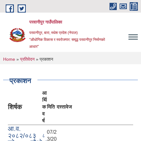
Skip to main content
परवानीपुर गाउँपालिका
परवानीपुर, बारा, मधेश प्रदेश (नेपाल)
"औधोगिक विकास र स्वरोजगार: समृद्ध परवानीपुर निर्माणको
आधार"
You are here
Home
»
प्रतिवेदन
» प्रकाशन
प्रकाशन
आ
र्थि
शिर्षक
क
मिति
दस्तावेज
व
र्ष
आ.व.
07/2
२०८२/०८३
८
3/20