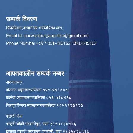
सम्पर्क विवरण
लिपनीमाल,परवानीपर गाउँपलिका बारा,
Email Id:
-parwanipurgaupalika@gmail.com
Phone Number:+977 051-410163, 9802589163
आपतकालीन सम्पर्क नम्बर
बारुणयन्त्र
वीरगंज महानगरपालिका ०५१-४१८०००
कलैया उपमहानगरपालिका ०५३-५९०४३०
जितपुरसिमरा उपमहानगरपालिका ९८५११२३१२३
प्रहरी सेवा
प्रहरी चौकी परवानीपुर, पर्सा ९८५५०९०७१६
ईलाका प्रहरी कार्यालय प्रसौनी, बारा ९८६५४२८५३६