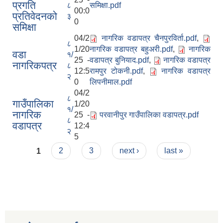
प्रगति
८
समिक्षा.pdf
00:0
प्रतिवेदनको
३
0
समिक्षा
04/2
नागरिक वडापत्र चैनपुरविर्ता.pdf
,
८
1/20
नागरिक वडापत्र बहुअरी.pdf
,
नागरिक
वडा
१/
25 -
वडापत्र बुनियाद.pdf
,
नागरिक वडापत्र
नागरिकपत्र
८
12:5
रामपुर टोकनी.pdf
,
नागरिक वडापत्र
२
0
लिपनीमाल.pdf
04/2
८
गाउँपालिका
1/20
१/
नागरिक
25 -
परवानीपुर गाउँपालिका वडापत्र.pdf
८
वडापत्र
12:4
२
5
Pages
1
2
3
next ›
last »