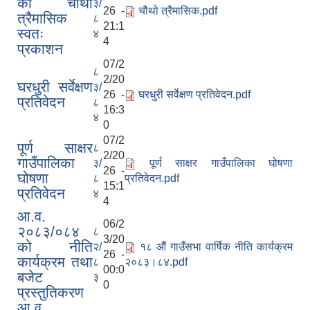
को चौथो
३/
26 -
चौथो त्रैमासिक.pdf
त्रैमासिक
८
21:1
स्वतः
४
4
प्रकाशन
07/2
८
2/20
घरधुरी सर्वेक्षण
३/
26 -
घरधुरी सर्वेक्षण प्रतिवेदन.pdf
प्रतिवेदन
८
16:3
४
0
07/2
पूर्ण साक्षर
८
2/20
गाउँपालिका
३/
पूर्ण साक्षर गाउँपालिका घोषणा
26 -
घोषणा
८
प्रतिवेदन.pdf
15:1
प्रतिवेदन
४
4
आ.व.
06/2
२०८३/०८४
८
3/20
को नीति
२/
१८ औं गाउँसभा वार्षिक नीति कार्यक्रम
26 -
कार्यक्रम तथा
८
२०८३।८४.pdf
00:0
बजेट
३
0
प्रस्तुतिकरण
आ.व.