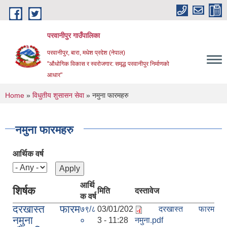
Skip to main content
परवानीपुर गाउँपालिका
परवानीपुर, बारा, मधेश प्रदेश (नेपाल)
"औधोगिक विकास र स्वरोजगार: समृद्ध परवानीपुर निर्माणको
आधार"
You are here
Home
»
विधुतीय शुसासन सेवा
» नमुना फारमहरु
नमुना फारमहरु
आर्थिक वर्ष
आर्थि
शिर्षक
मिति
दस्तावेज
क वर्ष
दरखास्त फारम
७९/८
03/01/202
दरखास्त फारम
नमुना
०
3 - 11:28
नमुना.pdf